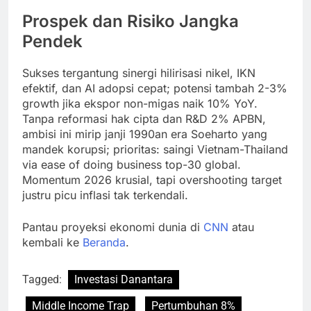
Prospek dan Risiko Jangka
Pendek
Sukses tergantung sinergi hilirisasi nikel, IKN
efektif, dan AI adopsi cepat; potensi tambah 2-3%
growth jika ekspor non-migas naik 10% YoY.
Tanpa reformasi hak cipta dan R&D 2% APBN,
ambisi ini mirip janji 1990an era Soeharto yang
mandek korupsi; prioritas: saingi Vietnam-Thailand
via ease of doing business top-30 global.
Momentum 2026 krusial, tapi overshooting target
justru picu inflasi tak terkendali.
Pantau proyeksi ekonomi dunia di
CNN
atau
kembali ke
Beranda
.
Tagged:
Investasi Danantara
Middle Income Trap
Pertumbuhan 8%