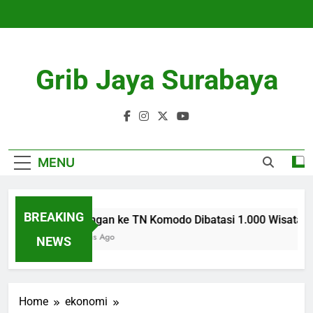
Skip
to
content
Grib Jaya Surabaya
MENU
BREAKING
Kunjungan ke TN Komodo Dibatasi 1.000 Wisatawan
4 Months Ago
NEWS
Home
ekonomi