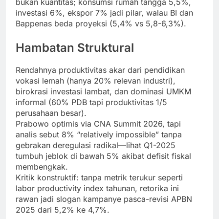
bukan kuantitas; konsumsi rumah tangga 5,5%,
investasi 6%, ekspor 7% jadi pilar, walau BI dan
Bappenas beda proyeksi (5,4% vs 5,8-6,3%).
Hambatan Struktural
Rendahnya produktivitas akar dari pendidikan
vokasi lemah (hanya 20% relevan industri),
birokrasi investasi lambat, dan dominasi UMKM
informal (60% PDB tapi produktivitas 1/5
perusahaan besar).
Prabowo optimis via CNA Summit 2026, tapi
analis sebut 8% “relatively impossible” tanpa
gebrakan deregulasi radikal—lihat Q1-2025
tumbuh jeblok di bawah 5% akibat defisit fiskal
membengkak.
Kritik konstruktif: tanpa metrik terukur seperti
labor productivity index tahunan, retorika ini
rawan jadi slogan kampanye pasca-revisi APBN
2025 dari 5,2% ke 4,7%.