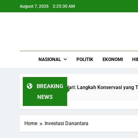
Skip
August 7, 2026
2:25:30 AM
to
content
NASIONAL
POLITIK
EKONOMI
HI
BREAKING
i 1.000 Wisatawan Per Hari: Langkah Konservasi yang Tak Bo
NEWS
Home
Investasi Danantara