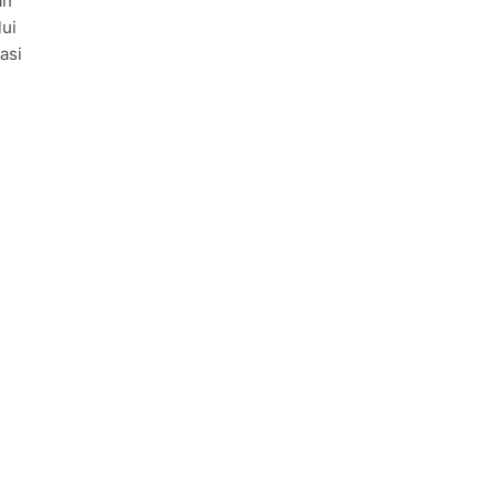
an
lui
asi