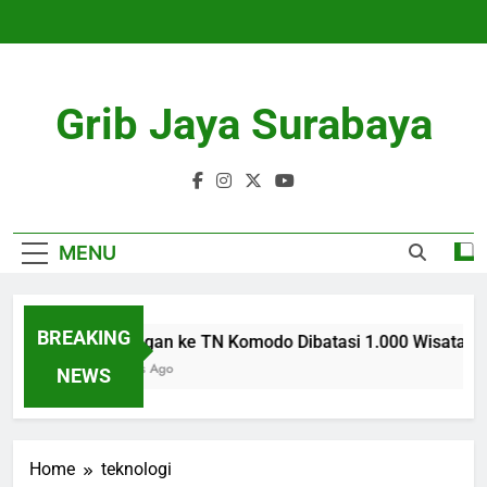
Skip
to
content
Grib Jaya Surabaya
MENU
BREAKING
Kunjungan ke TN Komodo Dibatasi 1.000 Wisatawan 
4 Months Ago
NEWS
Home
teknologi