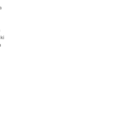
a
a
ki
a