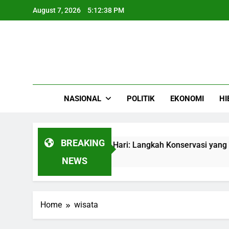
Skip
August 7, 2026
5:12:38 PM
to
content
NASIONAL
POLITIK
EKONOMI
HI
BREAKING
si 1.000 Wisatawan Per Hari: Langkah Konservasi yang Tak B
NEWS
Home
wisata