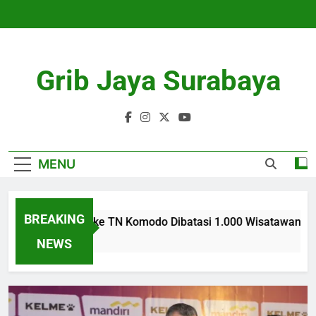
Skip
to
content
Grib Jaya Surabaya
MENU
BREAKING
Kunjungan ke TN Komodo Dibatasi 1.000 Wisatawan Per Hari:
4 Months Ago
NEWS