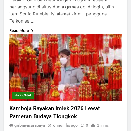
berlangsung di situs dunia games co.id: login, pilih
item Sonic Rumble, isi alamat kirim—pengguna
Telkomsel…
Read More
NASIONAL
Kamboja Rayakan Imlek 2026 Lewat
Pameran Budaya Tiongkok
gribjayasurabaya
6 months ago
0
3 mins