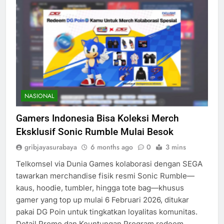
NASIONAL
Gamers Indonesia Bisa Koleksi Merch
Eksklusif Sonic Rumble Mulai Besok
gribjayasurabaya
6 months ago
0
3 mins
Telkomsel via Dunia Games kolaborasi dengan SEGA
tawarkan merchandise fisik resmi Sonic Rumble—
kaus, hoodie, tumbler, hingga tote bag—khusus
gamer yang top up mulai 6 Februari 2026, ditukar
pakai DG Poin untuk tingkatkan loyalitas komunitas.​
Detail Promo dan Keuntungan Program redeem