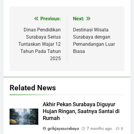
Previous:
Next:
Post
navigation
Dinas Pendidikan
Destinasi Wisata
Surabaya Serius
Surabaya dengan
Tuntaskan Wajar 12
Pemandangan Luar
Tahun Pada Tahun
Biasa
2025
Related News
Akhir Pekan Surabaya Diguyur
Hujan Ringan, Saatnya Santai di
Rumah
gribjayasurabaya
7 months ago
0