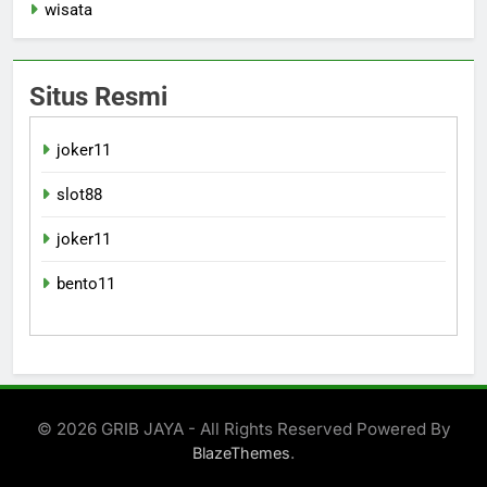
wisata
Situs Resmi
joker11
slot88
joker11
bento11
© 2026 GRIB JAYA - All Rights Reserved Powered By
.
BlazeThemes