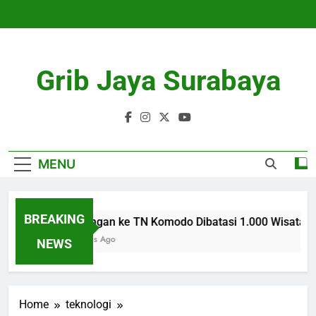
Skip
to
content
Grib Jaya Surabaya
MENU
BREAKING
Kunjungan ke TN Komodo Dibatasi 1.000 Wisatawan 
4 Months Ago
NEWS
Home
teknologi