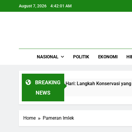
Skip
August 7, 2026
4:42:01 AM
to
content
NASIONAL
POLITIK
EKONOMI
HI
BREAKING
si 1.000 Wisatawan Per Hari: Langkah Konservasi yang Tak B
NEWS
Home
Pameran Imlek